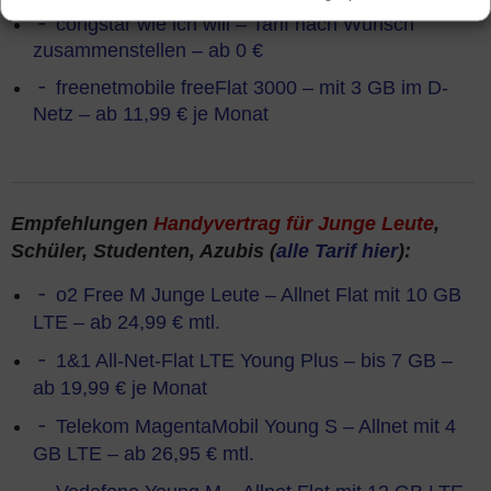
congstar wie ich will – Tarif nach Wunsch
zusammenstellen – ab 0 €
freenetmobile freeFlat 3000 – mit 3 GB im D-
Netz – ab 11,99 € je Monat
Empfehlungen
Handyvertrag für Junge Leute
,
Schüler, Studenten, Azubis (
alle Tarif hier
):
o2 Free M Junge Leute – Allnet Flat mit 10 GB
LTE – ab 24,99 € mtl.
1&1 All-Net-Flat LTE Young Plus – bis 7 GB –
ab 19,99 € je Monat
Telekom MagentaMobil Young S – Allnet mit 4
GB LTE – ab 26,95 € mtl.