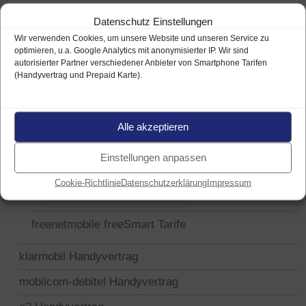
1&1 Handyvertrag
Datenschutz Einstellungen
Blau Handyvertrag
Wir verwenden Cookies, um unsere Website und unseren Service zu
optimieren, u.a. Google Analytics mit anonymisierter IP. Wir sind
congstar Handyvertrag
autorisierter Partner verschiedener Anbieter von Smartphone Tarifen
(Handyvertrag und Prepaid Karte).
freenetmobile Handyvertrag
freenetmobile freeFlat Tarife
Alle akzeptieren
freenetmobile freeFlat 2000
Einstellungen anpassen
freenetmobile freeFlat 3000
Cookie-Richtlinie
Datenschutzerklärung
Impressum
freenetmobile freeFlat 4000
freenetmobile freeSmart Tarife
klarmobil Handyvertrag
mobilcom-debitel Handyvertrag