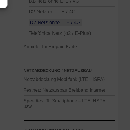
D1-Netz ohne LTE / 4G
D2-Netz mit LTE / 4G
D2-Netz ohne LTE / 4G
Telefónica Netz (o2 / E-Plus)
Anbieter für Prepaid Karte
NETZABDECKUNG / NETZAUSBAU
Netzabdeckung Mobilfunk (LTE, HSPA)
Festnetz Netzausbau Breitband Internet
Speedtest für Smartphone – LTE, HSPA
usw.