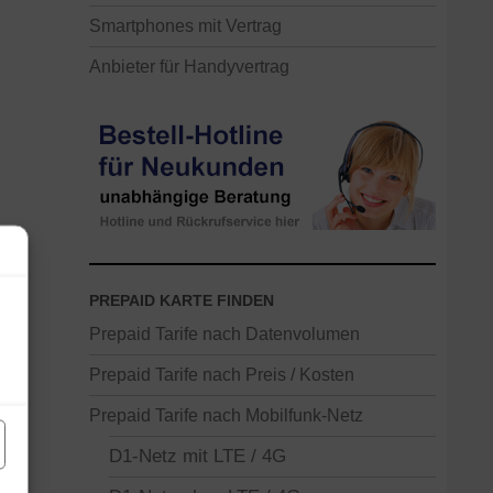
Smartphones mit Vertrag
Anbieter für Handyvertrag
PREPAID KARTE FINDEN
Prepaid Tarife nach Datenvolumen
Prepaid Tarife nach Preis / Kosten
Prepaid Tarife nach Mobilfunk-Netz
D1-Netz mit LTE / 4G