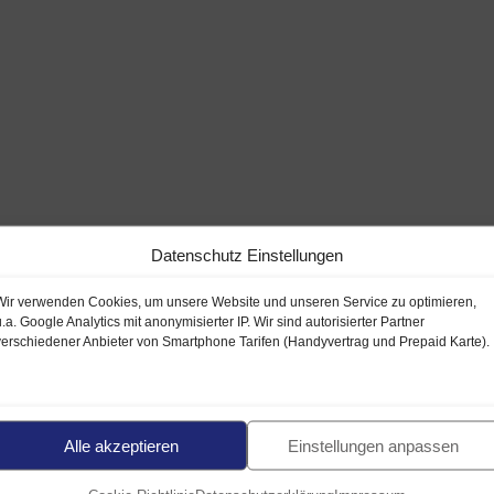
Datenschutz Einstellungen
Wir verwenden Cookies, um unsere Website und unseren Service zu optimieren,
u.a. Google Analytics mit anonymisierter IP. Wir sind autorisierter Partner
verschiedener Anbieter von Smartphone Tarifen (Handyvertrag und Prepaid Karte).
Alle akzeptieren
Einstellungen anpassen