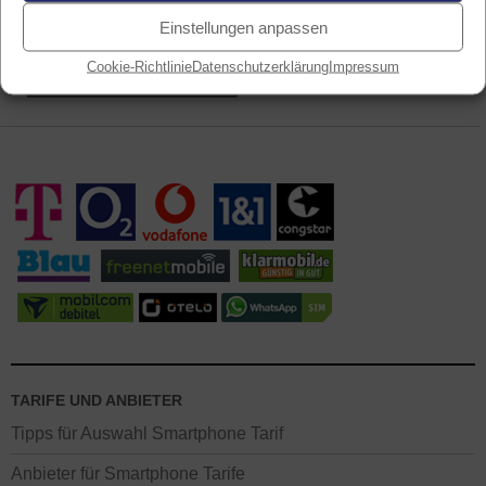
Service hier
) nimmt Ihre Bestellung auch gern
telefonisch entgegen.
Einstellungen anpassen
Cookie-Richtlinie
Datenschutzerklärung
Impressum
Mobilfunk Netzabdeckung
TARIFE UND ANBIETER
Tipps für Auswahl Smartphone Tarif
Anbieter für Smartphone Tarife