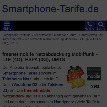
MENÜ
Hotline
Suche
Smartphone-Tarife.de
»
freenetmobile Smartphone Tarife – Handyvertrag und
Infos zum Netz
»
freenetmobile Netzabdeckung Mobilfunk – LTE (4G), HSPA
(3G), UMTS
freenetmobile Netzabdeckung Mobilfunk –
LTE (4G), HSPA (3G), UMTS
Der Anbieter freenetmobile bietet
Smartphone Tarife
sowohl im
Telefónica Netz
, als auch im D-
Netz (
Vodafone D2
oder
Telekom
D1
) an. Die
freenetmobile
Netzabdeckung
ist also abhängig vom gewählten Tarif
und dem damit verbundenen
Handynetz
(viele Tarife im