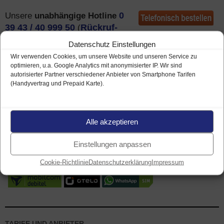
Unsere
unabhängige Hotline
0
39 43 / 40 999 50
(
Rückruf-
Service hier
) nimmt Ihren mobilcom-debitel Auftrag
Datenschutz Einstellungen
telefonisch entgegen.
Wir verwenden Cookies, um unsere Website und unseren Service zu
optimieren, u.a. Google Analytics mit anonymisierter IP. Wir sind
autorisierter Partner verschiedener Anbieter von Smartphone Tarifen
Smartphones / Handys mit Vertrag
(Handyvertrag und Prepaid Karte).
Alle akzeptieren
Einstellungen anpassen
Cookie-Richtlinie
Datenschutzerklärung
Impressum
TARIFE UND ANBIETER