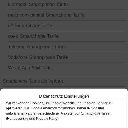
klarmobil Smartphone Tarife
mobilcom-debitel Smartphone Tarife
o2 Smartphone Tarife
otelo Smartphone Tarife
Telekom Smartphone Tarife
Vodafone Smartphone Tarife
WhatsApp SIM Tarife
Smartphone Tarife als Vertrag
Smartphone Tarife als Prepaid Karte
Datenschutz Einstellungen
News – Anbieter und Mobilfunk
Wir verwenden Cookies, um unsere Website und unseren Service zu
optimieren, u.a. Google Analytics mit anonymisierter IP. Wir sind
autorisierter Partner verschiedener Anbieter von Smartphone Tarifen
(Handyvertrag und Prepaid Karte).
SMARTPHONE TARIFE SUCHEN