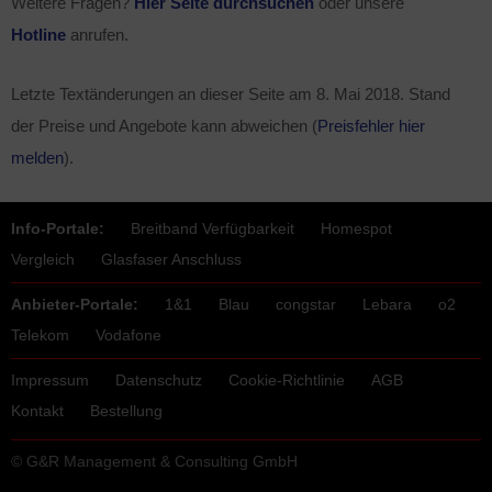
Weitere Fragen?
Hier Seite durchsuchen
oder unsere
Hotline
anrufen.
Letzte Textänderungen an dieser Seite am
8. Mai 2018
. Stand
der Preise und Angebote kann abweichen (
Preisfehler hier
melden
).
Info-Portale:
Breitband Verfügbarkeit
Homespot
Vergleich
Glasfaser Anschluss
Anbieter-Portale:
1&1
Blau
congstar
Lebara
o2
Telekom
Vodafone
Impressum
Datenschutz
Cookie-Richtlinie
AGB
Kontakt
Bestellung
© G&R Management & Consulting GmbH