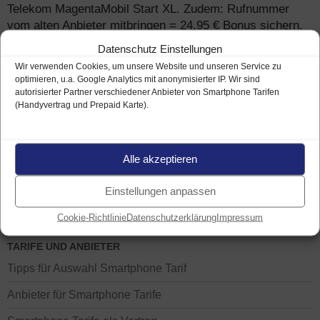
Telekom MagentaMobil Start XL. Zudem: Rufnummer
vom alten Anbieter mitbringen = 24,95 € Bonus sichern.
Weiterlesen
→
Datenschutz Einstellungen
Wir verwenden Cookies, um unsere Website und unseren Service zu
optimieren, u.a. Google Analytics mit anonymisierter IP. Wir sind
autorisierter Partner verschiedener Anbieter von Smartphone Tarifen
(Handyvertrag und Prepaid Karte).
Alle akzeptieren
Einstellungen anpassen
Cookie-Richtlinie
Datenschutzerklärung
Impressum
TARIFE UND ANBIETER
Tipps für Auswahl Smartphone Tarif
Anbieter für Smartphone Tarife