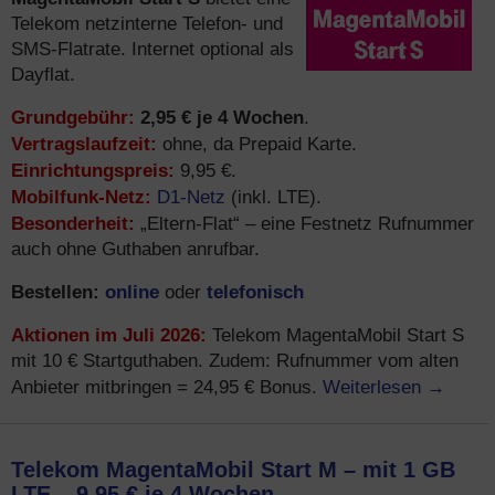
Telekom netzinterne Telefon- und
SMS-Flatrate. Internet optional als
Dayflat.
Grundgebühr:
2,95 € je 4 Wochen
.
Vertragslaufzeit:
ohne, da Prepaid Karte.
Einrichtungspreis:
9,95 €.
Mobilfunk-Netz:
D1-Netz
(inkl. LTE).
Besonderheit:
„Eltern-Flat“ – eine Festnetz Rufnummer
auch ohne Guthaben anrufbar.
Bestellen:
online
telefonisch
oder
Aktionen im Juli 2026:
Telekom MagentaMobil Start S
mit 10 € Startguthaben. Zudem: Rufnummer vom alten
Weiterlesen
→
Anbieter mitbringen = 24,95 € Bonus.
Telekom MagentaMobil Start M – mit 1 GB
LTE – 9,95 € je 4 Wochen