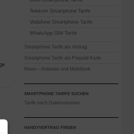
Telekom Smartphone Tarife
Vodafone Smartphone Tarife
WhatsApp SIM Tarife
Smartphone Tarife als Vertrag
Smartphone Tarife als Prepaid Karte
ige
News – Anbieter und Mobilfunk
SMARTPHONE TARIFE SUCHEN
Tarife nach Datenvolumen
HANDYVERTRAG FINDEN