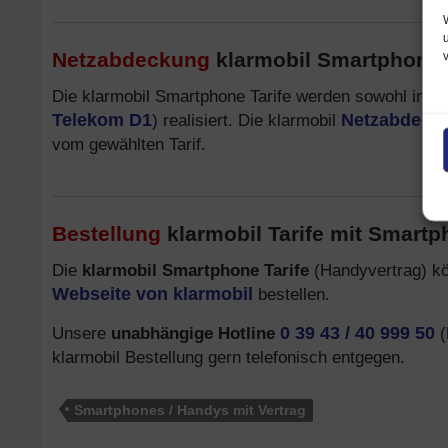
Netzabdeckung
klarmobil Smartphone T
Die klarmobil Smartphone Tarife werden sowohl im
T
Telekom D1
) realisiert. Die klarmobil
Netzabdeck
vom gewählten Tarif.
Bestellung
klarmobil Tarife mit Smart
Die
klarmobil Smartphone Tarife
(Handyvertrag) kö
Webseite von klarmobil
bestellen.
Unsere
unabhängige Hotline
0 39 43 / 40 999 50
(
klarmobil Bestellung gern telefonisch entgegen.
Smartphones / Handys mit Vertrag