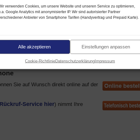
Wir verwenden Cookies, um unsere Website und unseren Service zu optimieren,
u.a. Google Analytics mit anonymisierter IP. Wir sind autorisierter Partner
arife (LTE / UMTS)
verschiedener Anbieter von Smartphone Tarifen (Handyvertrag und Prepaid Karte).
elefónica Netz
als auch im D-Netz (
Vodafone D2
oder
ung
bzw. welches Handynetz freigeschaltet wird, ist abhäng
Alle akzeptieren
Einstellungen anpassen
Cookie-Richtlinie
Datenschutzerklärung
Impressum
phone
nnen Sie auf Wunsch direkt online auf der
Rückruf-Service hier
) nimmt Ihre