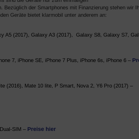
ls sind die Geräte nur zum einmaligen
ch. Bezüglich der Smartphones mit Finanzierung stehen wir I
den Geräte bietet klarmobil unter anderem an:
 A5 (2017), Galaxy A3 (2017), Galaxy S8, Galaxy S7, Ga
Phone 7, iPhone SE, iPhone 7 Plus, iPhone 6s, iPhone 6 –
Pr
te (2016), Mate 10 lite, P Smart, Nova 2, Y6 Pro (2017) –
0 Dual-SIM –
Preise hier