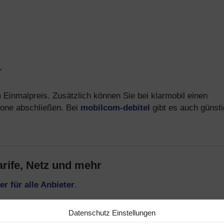
r
Einmalpreis. Zusätzlich können Sie bei klarmobil einen
one abschließen. Bei
mobilcom-debitel
gibt es auch günst
rife, Netz und mehr
er für alle Anbieter
.
-Option – surfen mit bis zu 50 MBit/s
Datenschutz Einstellungen