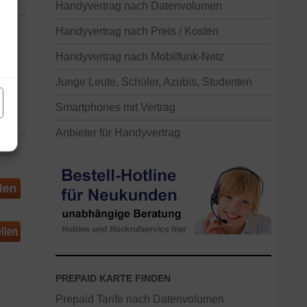
Handyvertrag nach Datenvolumen
Handyvertrag nach Preis / Kosten
Handyvertrag nach Mobilfunk-Netz
ig
Junge Leute, Schüler, Azubis, Studenten
Smartphones mit Vertrag
Anbieter für Handyvertrag
PREPAID KARTE FINDEN
Prepaid Tarife nach Datenvolumen