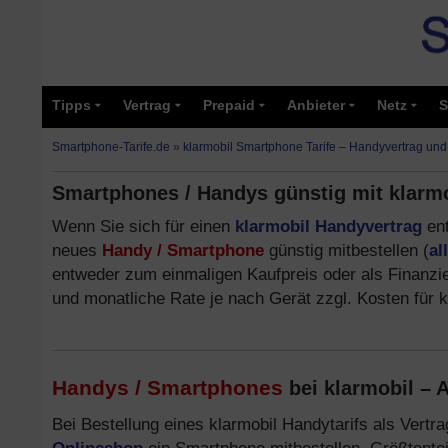
Tipps
Vertrag
Prepaid
Anbieter
Netz
S
Smartphone-Tarife.de
»
klarmobil Smartphone Tarife – Handyvertrag und
Smartphones / Handys günstig mit klarmob
Wenn Sie sich für einen
klarmobil Handyvertrag
ent
neues
Handy / Smartphone
günstig mitbestellen (
al
entweder zum einmaligen Kaufpreis oder als Finanzie
und monatliche Rate je nach Gerät zzgl. Kosten für kl
Handys / Smartphones
bei klarmobil – 
Bei Bestellung eines klarmobil Handytarifs als Vert