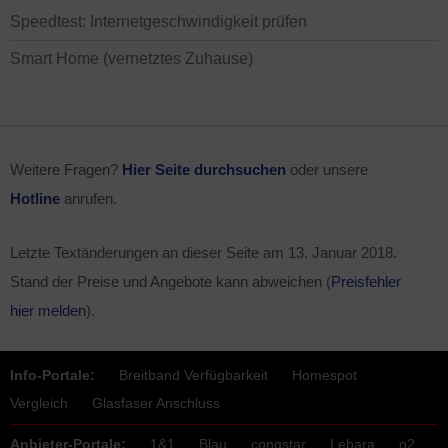
Speedtest: Internetgeschwindigkeit prüfen
Smart Home (vernetztes Zuhause)
Weitere Fragen?
Hier Seite durchsuchen
oder unsere
Hotline
anrufen.
Letzte Textänderungen an dieser Seite am
13. Januar 2018
.
Stand der Preise und Angebote kann abweichen (
Preisfehler
hier melden
).
Info-Portale:
Breitband Verfügbarkeit
Homespot
Vergleich
Glasfaser Anschluss
Anbieter-Portale:
1&1
Blau
congstar
Lebara
o2