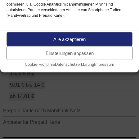
optimieren, u.a. Google Analytics mit anonymisierter IP. Wir sind
autorisierter Partner verschiedener Anbieter von Smartphone Tarifen
(Handyvertrag und Prepaid Karte).
PREPAID KARTE FINDEN
Prepaid Tarife nach Datenvolumen
Alle akzeptieren
Prepaid Tarife nach Preis / Kosten
Einstellungen anpassen
0 € (ohne Grundpreis)
Cookie-Richtlinie
Datenschutzerklärung
Impressum
1 € bis 9 €
9.01 € bis 14 €
ab 14.01 €
Prepaid Tarife nach Mobilfunk-Netz
Anbieter für Prepaid Karte