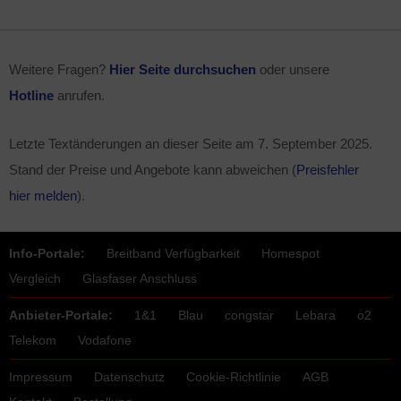
Weitere Fragen?
Hier Seite durchsuchen
oder unsere
Hotline
anrufen.
Letzte Textänderungen an dieser Seite am
7. September 2025
.
Stand der Preise und Angebote kann abweichen (
Preisfehler
hier melden
).
Info-Portale:
Breitband Verfügbarkeit
Homespot
Vergleich
Glasfaser Anschluss
Anbieter-Portale:
1&1
Blau
congstar
Lebara
o2
Telekom
Vodafone
Impressum
Datenschutz
Cookie-Richtlinie
AGB