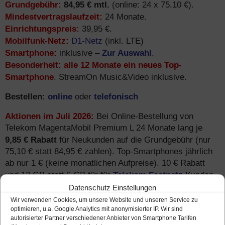
Grundgebühr:
84,95 € mtl.
(online: 24 x 75,10 €).
Mindestvertragslaufzeit:
24 Monate.
Einrichtungspreis:
39,95 €.
Mobilfunk-Netz:
D1-Netz
(inkl. LTE)
Smartphone:
Zur Auswahl
inklusive –
.
Besonderheit:
alle 12 Monate ein neues Top-
Smartphone
. StreamOn Music&Video inklusive.
Bestellen:
online
telefonisch
oder
Aktionen im Juli 2026:
Bei Online-Bestellung von
Telekom MagentaMobil Premium L 24 Monate lang je
9,85 € Rabatt
für Neukunden auf die Grundgebühr (nur
75,10 € statt 84,95 € zahlen). Top-Smartphones jährlich
ab nur 1 € (keine monatlichen Aufpreise). 10 € Rabatt
Telekom Festnetz
und 12 GB statt 6 GB für für
Kunden
Weiterlesen
→
(MagentaEINS Vorteil).
Datenschutz Einstellungen
Wir verwenden Cookies, um unsere Website und unseren Service zu
optimieren, u.a. Google Analytics mit anonymisierter IP. Wir sind
autorisierter Partner verschiedener Anbieter von Smartphone Tarifen
Telekom MagentaMobil Premium L+ – mit