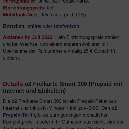
Vertragsdauer:
ohne, da Prepaid-Karte.
Einrichtungspreis:
0 €.
Mobilfunk-Netz:
Telefónica
(inkl. LTE).
Bestellen:
online
oder
telefonisch
Aktionen im Juli 2026:
Kein Einrichtungspreis zahlen
und bei Wechsel von einem anderen Anbieter mit
Übernahme der Rufnummer einmalig 25 € Gutschrift
sichern.
Details
o2 Freikarte Smart 300 (Prepaid mit
Internet und Einheiten)
Die
o2
Freikarte Smart 300 ist ein Prepaid-Paket aus
Internet und Inklusiv-Minuten / Inklusiv-SMS. Den
o2
Prepaid-Tarif
gibt es zum günstigen monatlichen
Komplettpreis. Insofern Ihr Guthaben ausreicht, wird der
Tarif automatisch um jeweils 4 weitere Wochen