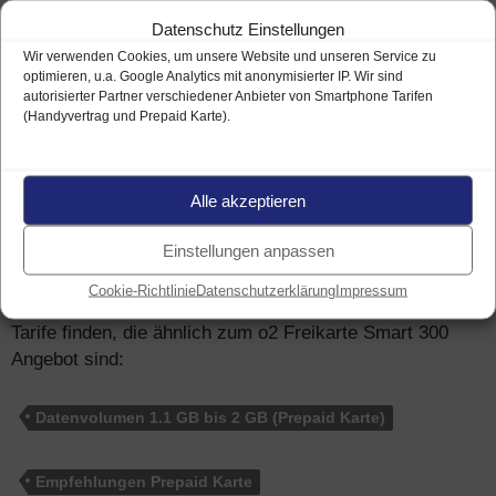
Nachfolgend ausgewählte News von o2.
Alle Meldungen
Datenschutz Einstellungen
hier
Wir verwenden Cookies, um unsere Website und unseren Service zu
– 9. Januar 2018
o2 / Telefónica Mobilfunk-Netz
optimieren, u.a. Google Analytics mit anonymisierter IP. Wir sind
autorisierter Partner verschiedener Anbieter von Smartphone Tarifen
– 4G Ausbau und beste 3G Versorgung
(Handyvertrag und Prepaid Karte).
Alle akzeptieren
Ähnliche Prepaid Tarife
anderer
Mobilfunk-Anbieter
Einstellungen anpassen
Neben o2 gibt es viele weitere
Anbieter
für Prepaid
Cookie-Richtlinie
Datenschutzerklärung
Impressum
Tarife mit Kostensicherheit. Nachfolgend können Sie
Tarife finden, die ähnlich zum o2 Freikarte Smart 300
Angebot sind:
Datenvolumen 1.1 GB bis 2 GB (Prepaid Karte)
Empfehlungen Prepaid Karte