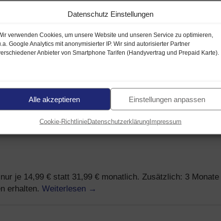
Datenschutz Einstellungen
Wir verwenden Cookies, um unsere Website und unseren Service zu optimieren,
D2-Netz) – ab 14,99 € je Monat
u.a. Google Analytics mit anonymisierter IP. Wir sind autorisierter Partner
verschiedener Anbieter von Smartphone Tarifen (Handyvertrag und Prepaid Karte).
 günstiges Angebot mit mobilem Internet
Alle akzeptieren
Einstellungen anpassen
Cookie-Richtlinie
Datenschutzerklärung
Impressum
ur je 14,99 € statt 31,99 € monatlich. Zusätzlich: 3 Monate 
Weiterlesen
→
n erhalten.