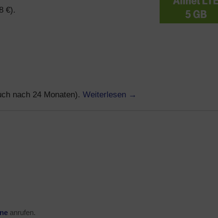
8 €).
Weiterlesen
→
auch nach 24 Monaten).
ine
anrufen.