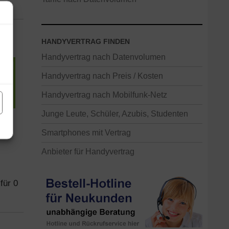
HANDYVERTRAG FINDEN
Handyvertrag nach Datenvolumen
Handyvertrag nach Preis / Kosten
Handyvertrag nach Mobilfunk-Netz
Junge Leute, Schüler, Azubis, Studenten
Smartphones mit Vertrag
Anbieter für Handyvertrag
für 0