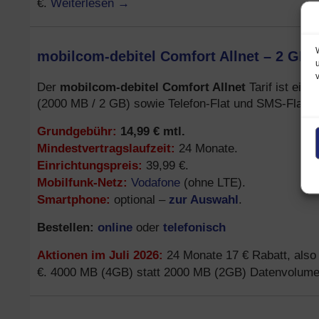
Weiterlesen
→
€.
mobilcom-debitel Comfort Allnet – 2 GB (
mobilcom-debitel Comfort Allnet
Der
Tarif ist ein
(2000 MB / 2 GB) sowie Telefon-Flat und SMS-Flat.
Grundgebühr:
14,99 € mtl.
Mindestvertragslaufzeit:
24 Monate.
Einrichtungspreis:
39,99 €.
Mobilfunk-Netz:
Vodafone
(ohne LTE).
Smartphone:
zur Auswahl
optional –
.
Bestellen:
online
telefonisch
oder
Aktionen im Juli 2026:
24 Monate 17 € Rabatt, also n
€. 4000 MB (4GB) statt 2000 MB (2GB) Datenvolume