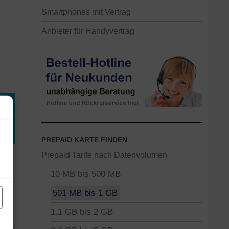
Smartphones mit Vertrag
Anbieter für Handyvertrag
PREPAID KARTE FINDEN
Prepaid Tarife nach Datenvolumen
10 MB bis 500 MB
n
501 MB bis 1 GB
1.1 GB bis 2 GB