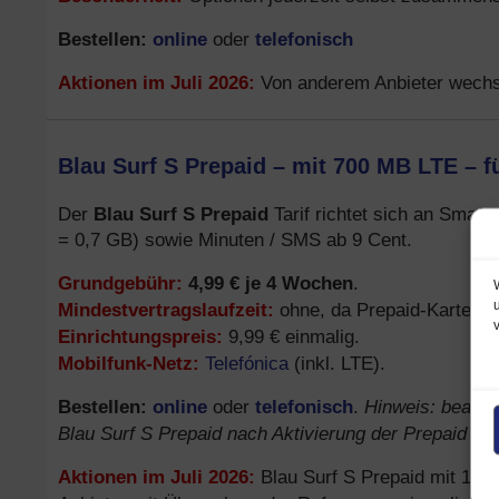
Bestellen:
online
telefonisch
oder
Aktionen im Juli 2026:
Von anderem Anbieter wechs
Blau Surf S Prepaid – mit 700 MB LTE – f
Blau Surf S Prepaid
Der
Tarif richtet sich an Smart
= 0,7 GB) sowie Minuten / SMS ab 9 Cent.
Grundgebühr:
4,99 € je 4 Wochen
.
Mindestvertragslaufzeit:
ohne, da Prepaid-Karte.
Einrichtungspreis:
9,99 € einmalig.
Mobilfunk-Netz:
Telefónica
(inkl. LTE).
Bestellen:
online
telefonisch
Hinweis: beauft
oder
.
Blau Surf S Prepaid nach Aktivierung der Prepaid Kar
Aktionen im Juli 2026:
Blau Surf S Prepaid mit 10 €