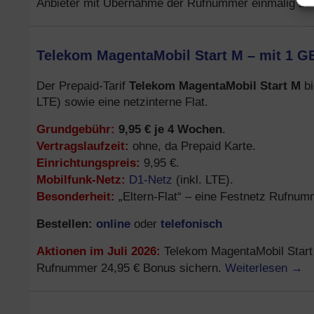
Anbieter mit Übernahme der Rufnummer einmalig 25 
Telekom MagentaMobil Start M – mit 1 GB
Telekom MagentaMobil Start M
Der Prepaid-Tarif
bi
LTE) sowie eine netzinterne Flat.
Grundgebühr:
9,95 € je 4 Wochen
.
Vertragslaufzeit:
ohne, da Prepaid Karte.
Einrichtungspreis:
9,95 €.
Mobilfunk-Netz:
D1-Netz
(inkl. LTE).
Besonderheit:
„Eltern-Flat“ – eine Festnetz Rufnu
Bestellen:
online
telefonisch
oder
Aktionen im Juli 2026:
Telekom MagentaMobil Start 
Weiterlesen
→
Rufnummer 24,95 € Bonus sichern.