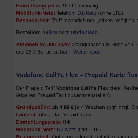
Einrichtungspreis:
9,99 € einmalig.
Mobilfunk-Netz:
D1-Netz
Telekom
(ohne LTE).
Besonderheit:
Tarif monatlich neu „mixen“ möglich,
Bestellen:
online
telefonisch
oder
Aktionen im Juli 2026:
Startguthaben in Höhe von 1
Weiterlesen
→
und 25 € Bonus sichern.
Vodafone CallYa Flex – Prepaid Karte flex
Vodafone CallYa Flex
Der Prepaid Tarif
bietet flexi
(eigenen Prepaid Tarif zusammenstellen).
Grundgebühr:
ab 4,99 € je 4 Wochen
(ggf. zzgl. Op
Laufzeit:
ohne, da Prepaid Karte.
Einrichtungspreis:
0 €.
Mobilfunk-Netz:
D2-Netz
(inkl. LTE).
Besonderheit:
Optionen jederzeit selbst zusammens