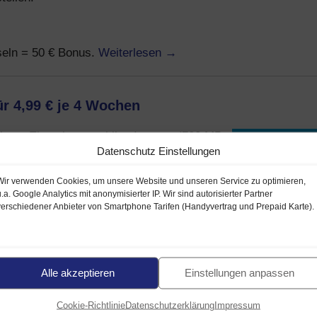
Weiterlesen
→
eln = 50 € Bonus.
ür 4,99 € je 4 Wochen
phone Einsteiger: mobiles Internet (700 MB
Datenschutz Einstellungen
Wir verwenden Cookies, um unsere Website und unseren Service zu optimieren,
u.a. Google Analytics mit anonymisierter IP. Wir sind autorisierter Partner
verschiedener Anbieter von Smartphone Tarifen (Handyvertrag und Prepaid Karte).
ragen Sie den 9 Cent Prepaid Tarif und buchen Sie die Optio
Alle akzeptieren
Einstellungen anpassen
te.
 Startguthaben. Zusätzlich bei Wechsel von einem anderen
Cookie-Richtlinie
Datenschutzerklärung
Impressum