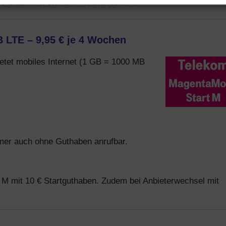
Weiterlesen
→
€ Gutschrift sichern.
 LTE – 9,95 € je 4 Wochen
etet mobiles Internet (1 GB = 1000 MB
mmer auch ohne Guthaben anrufbar.
M mit 10 € Startguthaben. Zudem bei Anbieterwechsel mit