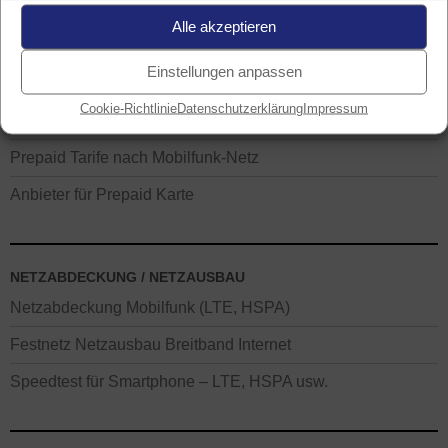
Alle akzeptieren
PREPAID KARTE FINDEN
Einstellungen anpassen
Prepaid Tarife nach Datenvolumen
Cookie-Richtlinie
Datenschutzerklärung
Impressum
Prepaid Tarife nach Preis / Kosten
Prepaid Tarife nach Mobilfunk-Netz
Anbieter für Prepaid Karte
NETZABDECKUNG / NETZAUSBAU
Netzabdeckung Mobilfunk (LTE, HSPA)
Festnetz Netzausbau Breitband Internet
Speedtest für Smartphone – LTE, HSPA usw.