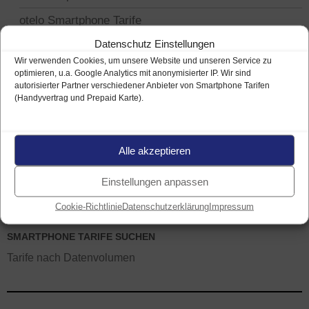
otelo Smartphone Tarife
Datenschutz Einstellungen
Telekom Smartphone Tarife
Wir verwenden Cookies, um unsere Website und unseren Service zu
Vodafone Smartphone Tarife
optimieren, u.a. Google Analytics mit anonymisierter IP. Wir sind
autorisierter Partner verschiedener Anbieter von Smartphone Tarifen
WhatsApp SIM Tarife
(Handyvertrag und Prepaid Karte).
Smartphone Tarife als Vertrag
Alle akzeptieren
Smartphone Tarife als Prepaid Karte
News – Anbieter und Mobilfunk
Einstellungen anpassen
Cookie-Richtlinie
Datenschutzerklärung
Impressum
SMARTPHONE TARIFE SUCHEN
Tarife nach Datenvolumen