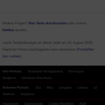
Weitere Fragen?
Hier Seite durchsuchen
oder unsere
Hotline
anrufen.
Letzte Textänderungen an dieser Seite am
23. August 2018
.
Stand der Preise und Angebote kann abweichen (
Preisfehler
hier melden
).
Info-Portale:
Breitband Verfügbarkeit
Homespot
Vergleich
Glasfaser Anschluss
Anbieter-Portale:
1&1
Blau
congstar
Lebara
o2
Telekom
Vodafone
Impressum
Datenschutz
Cookie-Richtlinie
AGB