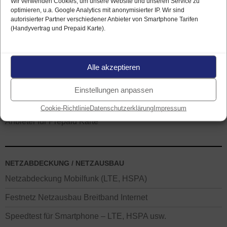
Wir verwenden Cookies, um unsere Website und unseren Service zu
optimieren, u.a. Google Analytics mit anonymisierter IP. Wir sind
autorisierter Partner verschiedener Anbieter von Smartphone Tarifen
(Handyvertrag und Prepaid Karte).
PREPAID KARTE FINDEN
Prepaid Tarife nach Datenvolumen
Alle akzeptieren
Prepaid Tarife nach Preis / Kosten
Einstellungen anpassen
Prepaid Tarife nach Mobilfunk-Netz
Cookie-Richtlinie
Datenschutzerklärung
Impressum
Anbieter für Prepaid Karte
NETZABDECKUNG / NETZAUSBAU
Netzabdeckung Mobilfunk (LTE, HSPA)
Festnetz Netzausbau Breitband Internet
Speedtest für Smartphone – LTE, HSPA usw.