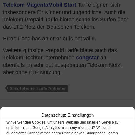
Telekom MagentaMobil Start
Tarife eignen sich
insbesondere für Kinder und Jugendliche. Auch die
Telekom Prepaid Tarife bieten schnelles Surfen über
das LTE Netz der Deutschen Telekom.
Error: Feed has an error or is not valid.
Weitere günstige Prepaid Tarife bietet auch das
Telekom Tochterunternehmen
congstar
an –
ebenfalls im sehr gut ausgebauten Telekom Netz,
aber ohne LTE Nutzung.
Smartphone Tarife Anbieter
Datenschutz Einstellungen
Wir verwenden Cookies, um unsere Website und unseren Service zu
optimieren, u.a. Google Analytics mit anonymisierter IP. Wir sind
autorisierter Partner verschiedener Anbieter von Smartphone Tarifen