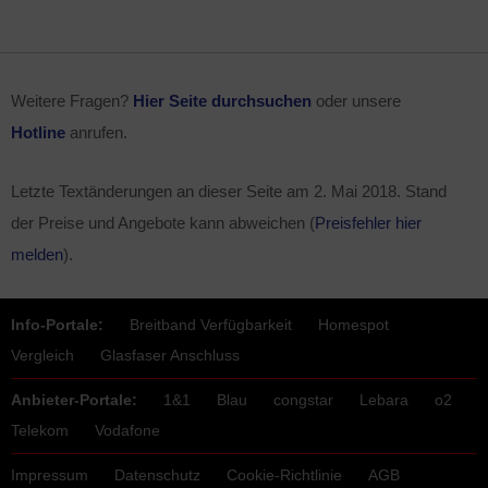
Weitere Fragen?
Hier Seite durchsuchen
oder unsere
Hotline
anrufen.
Letzte Textänderungen an dieser Seite am
2. Mai 2018
. Stand
der Preise und Angebote kann abweichen (
Preisfehler hier
melden
).
Info-Portale:
Breitband Verfügbarkeit
Homespot
Vergleich
Glasfaser Anschluss
Anbieter-Portale:
1&1
Blau
congstar
Lebara
o2
Telekom
Vodafone
Impressum
Datenschutz
Cookie-Richtlinie
AGB