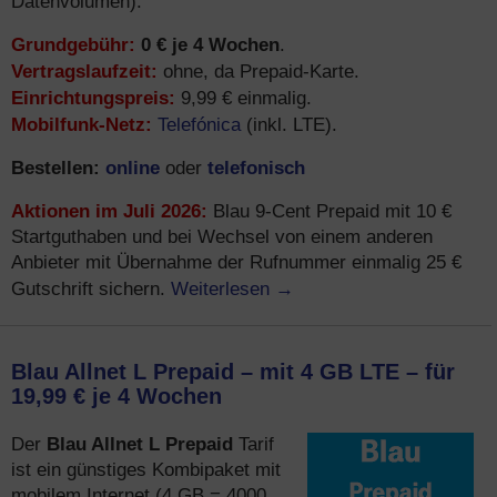
Datenvolumen).
Grundgebühr:
0 € je 4 Wochen
.
Vertragslaufzeit:
ohne, da Prepaid-Karte.
Einrichtungspreis:
9,99 € einmalig.
Mobilfunk-Netz:
Telefónica
(inkl. LTE).
Bestellen:
online
telefonisch
oder
Aktionen im Juli 2026:
Blau 9-Cent Prepaid mit 10 €
Startguthaben und bei Wechsel von einem anderen
Anbieter mit Übernahme der Rufnummer einmalig 25 €
Weiterlesen
→
Gutschrift sichern.
Blau Allnet L Prepaid – mit 4 GB LTE – für
19,99 € je 4 Wochen
Blau Allnet L Prepaid
Der
Tarif
ist ein günstiges Kombipaket mit
mobilem Internet (4 GB = 4000