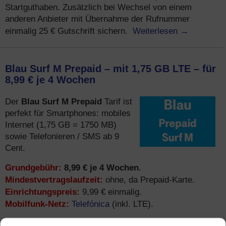
Startguthaben. Zusätzlich bei Wechsel von einem
anderen Anbieter mit Übernahme der Rufnummer
Weiterlesen
→
einmalig 25 € Gutschrift sichern.
Blau Surf M Prepaid – mit 1,75 GB LTE – für
8,99 € je 4 Wochen
Blau Surf M Prepaid
Der
Tarif ist
perfekt für Smartphones: mobiles
Internet (1,75 GB = 1750 MB)
sowie Telefonieren / SMS ab 9
Cent.
Grundgebühr:
8,99 € je 4 Wochen
.
Mindestvertragslaufzeit:
ohne, da Prepaid-Karte.
Einrichtungspreis:
9,99 € einmalig.
Mobilfunk-Netz:
Telefónica
(inkl. LTE).
Bestellen:
online
telefonisch
oder