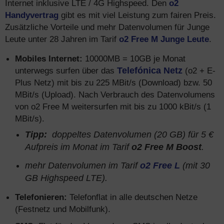
Internet inklusive LTE / 4G Highspeed. Den
o2
Handyvertrag
gibt es mit viel Leistung zum fairen Preis.
Zusätzliche Vorteile und mehr Datenvolumen für Junge
Leute unter 28 Jahren im Tarif
o2 Free M Junge Leute
.
Mobiles Internet:
10000MB = 10GB je Monat
unterwegs surfen über das
Telefónica Netz
(o2 + E-
Plus Netz) mit bis zu 225 MBit/s (Download) bzw. 50
MBit/s (Upload). Nach Verbrauch des Datenvolumens
von o2 Free M weitersurfen mit bis zu 1000 kBit/s (1
MBit/s).
Tipp:
doppeltes Datenvolumen (20 GB) für 5 €
Aufpreis im Monat im Tarif
o2 Free M Boost
.
mehr Datenvolumen im Tarif
o2 Free L
(mit 30
GB Highspeed LTE).
Telefonieren:
Telefonflat in alle deutschen Netze
(Festnetz und Mobilfunk).