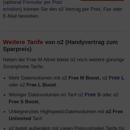
(optional
Formular per Post
erhalten
) können Sie den o2 Vertrag per Post, Fax oder
E-Mail bestellen.
Weitere Tarife
von o2 (Handyvertrag zum
Sparpreis)
Neben der Free M Allnet bietet o2 noch weitere günstige
Smartphone Tarife:
Mehr Datenvolumen mit o2
Free M Boost,
o2
Free L
oder o2
Free L Boost
.
Weniger Datenvolumen im Tarif o2
Free S
oder o2
Free S Boost
.
Unbegrenztes Highspeed-Datenvolumen mit
o2 Free
Unlimited
Tarif.
o2 bietet außerdem mit vielen Preisvorteilen Tarife für