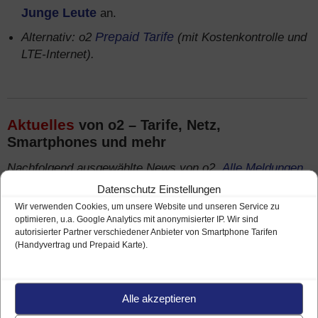
Junge Leute
an.
Alternativ: o2
Prepaid Tarife
(mit Kostenkontrolle und
LTE-Internet).
Aktuelles
von o2 – Tarife, Netz,
Smartphones und mehr
Nachfolgend ausgewählte News von o2.
Alle Meldungen
hier
Datenschutz Einstellungen
Wir verwenden Cookies, um unsere Website und unseren Service zu
– 9. Januar 2018
o2 / Telefónica Mobilfunk-Netz
optimieren, u.a. Google Analytics mit anonymisierter IP. Wir sind
– 4G Ausbau und beste 3G Versorgung
autorisierter Partner verschiedener Anbieter von Smartphone Tarifen
(Handyvertrag und Prepaid Karte).
Ähnliche Smartphone Tarife
anderer
Alle akzeptieren
Mobilfunk-Anbieter