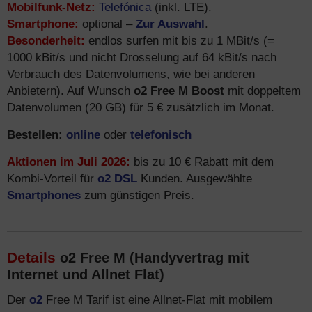
Mobilfunk-Netz:
Telefónica
(inkl. LTE).
Smartphone:
optional –
Zur Auswahl
.
Besonderheit:
endlos surfen mit bis zu 1 MBit/s (=
1000 kBit/s und nicht Drosselung auf 64 kBit/s nach
Verbrauch des Datenvolumens, wie bei anderen
Anbietern). Auf Wunsch
o2 Free M Boost
mit doppeltem
Datenvolumen (20 GB) für 5 € zusätzlich im Monat.
Bestellen:
online
oder
telefonisch
Aktionen im Juli 2026:
bis zu 10 € Rabatt mit dem
Kombi-Vorteil für
o2 DSL
Kunden. Ausgewählte
Smartphones
zum günstigen Preis.
Details
o2 Free M (Handyvertrag mit
Internet und Allnet Flat)
Der
o2
Free M Tarif ist eine Allnet-Flat mit mobilem