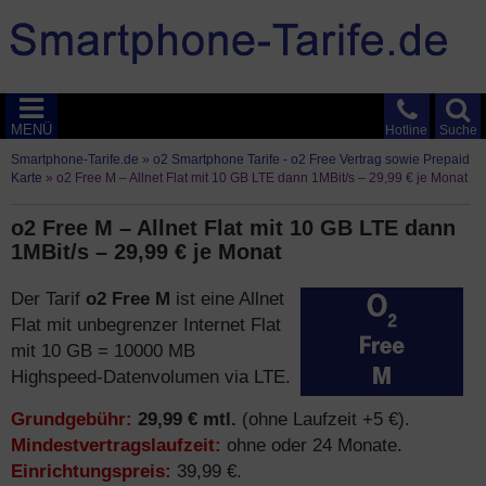
MENÜ
Hotline
Suche
Smartphone-Tarife.de
»
o2 Smartphone Tarife - o2 Free Vertrag sowie Prepaid
Karte
»
o2 Free M – Allnet Flat mit 10 GB LTE dann 1MBit/s – 29,99 € je Monat
o2 Free M – Allnet Flat mit 10 GB LTE dann
1MBit/s – 29,99 € je Monat
Der Tarif
o2 Free M
ist eine Allnet
Flat mit unbegrenzer Internet Flat
mit 10 GB = 10000 MB
Highspeed-Datenvolumen via LTE.
Grundgebühr:
29,99 € mtl.
(ohne Laufzeit +5 €).
Mindestvertragslaufzeit:
ohne oder 24 Monate.
Einrichtungspreis:
39,99 €.